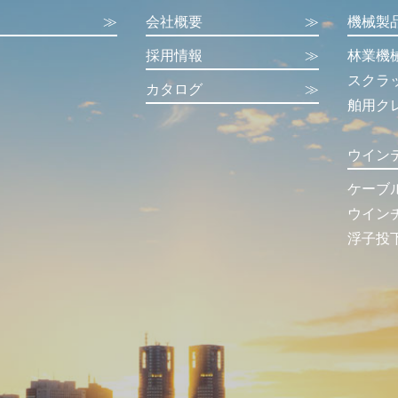
≫
会社概要
≫
機械製
採用情報
≫
林業機
スクラ
カタログ
≫
舶用ク
ウイン
ケーブ
ウイン
浮子投