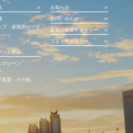
品
≫
お知らせ
≫
械
お問い合わせ
≫
ップ・産廃用ローダ
新製品動画ギャラリー
≫
レーン
フォトギャラリー
≫
テック製品
≫
ルクレーン
チ
下装置・その他