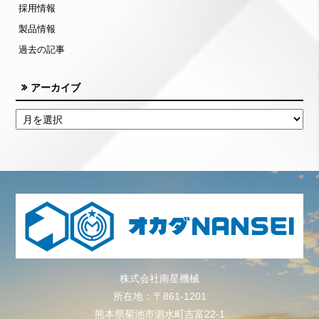
採用情報
製品情報
過去の記事
アーカイブ
株式会社南星機械
所在地：〒861-1201
熊本県菊池市泗水町吉富22-1