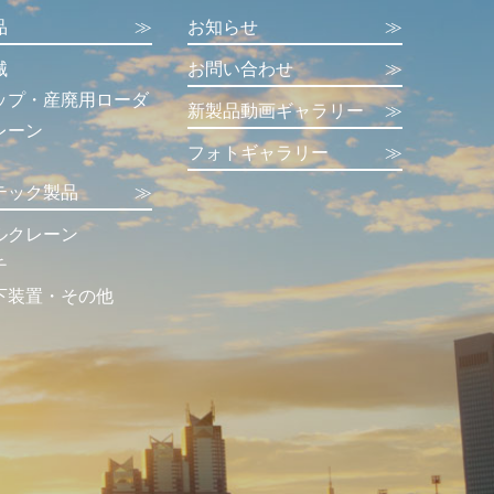
品
≫
お知らせ
≫
械
お問い合わせ
≫
ップ・産廃用ローダ
新製品動画ギャラリー
≫
レーン
フォトギャラリー
≫
テック製品
≫
ルクレーン
チ
下装置・その他