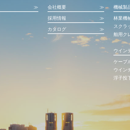
≫
会社概要
≫
機械製
採用情報
≫
林業機
スクラ
カタログ
≫
舶用ク
ウイン
ケーブ
ウイン
浮子投