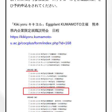
ひ予約申込をされてください。
『Kiki.yoru キキヨル』Eggplant KUMAMOTO主催 熊本
県内企業限定就職説明会 日程
https://kikiyoru.kumamoto-
u.ac.jp/cocplus/form/index.php?id=168