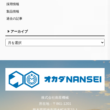
採用情報
製品情報
過去の記事
アーカイブ
株式会社南星機械
所在地：〒861-1201
熊本県菊池市泗水町吉富22-1