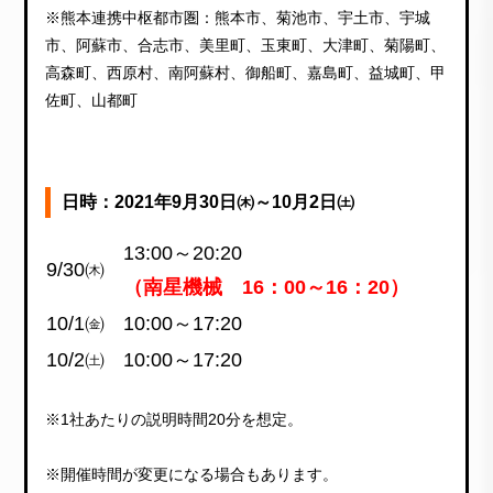
※熊本連携中枢都市圏：熊本市、菊池市、宇土市、宇城
市、阿蘇市、合志市、美里町、玉東町、大津町、菊陽町、
高森町、西原村、南阿蘇村、御船町、嘉島町、益城町、甲
佐町、山都町
日時：2021年9月30日㈭～10月2日㈯
13:00～20:20
9/30㈭
（南星機械 16：00～16：20）
10/1㈮
10:00～17:20
10/2㈯
10:00～17:20
※1社あたりの説明時間20分を想定。
※開催時間が変更になる場合もあります。