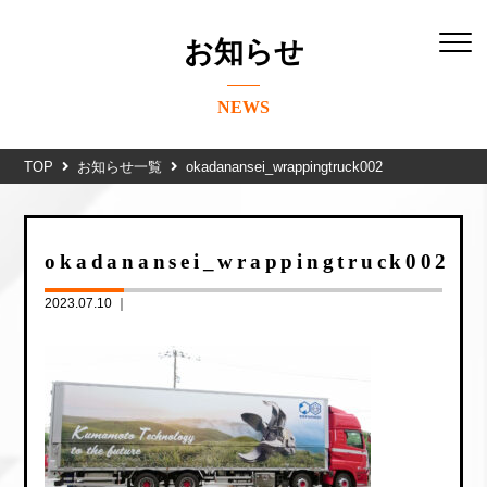
お知らせ
NEWS
TOP
お知らせ一覧
okadanansei_wrappingtruck002
okadanansei_wrappingtruck002
2023.07.10 ｜