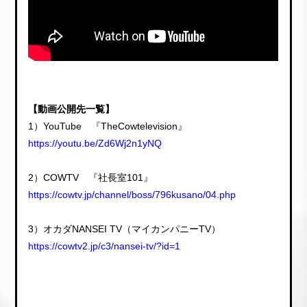
【動画公開先一覧】
1）YouTube 『TheCowtelevision』
https://youtu.be/Zd6Wj2n1yNQ
2）COWTV 『社長室101』
https://cowtv.jp/channel/boss/796kusano/04.php
3）オカダNANSEI TV（マイカンパニーTV）
https://cowtv2.jp/c3/nansei-tv/?id=1