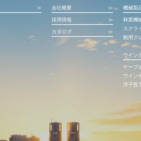
≫
会社概要
≫
機械製
採用情報
≫
林業機
スクラ
カタログ
≫
舶用ク
ウイン
ケーブ
ウイン
浮子投