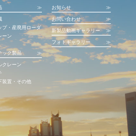
品
≫
お知らせ
≫
械
お問い合わせ
≫
ップ・産廃用ローダ
新製品動画ギャラリー
≫
レーン
フォトギャラリー
≫
テック製品
≫
ルクレーン
チ
下装置・その他