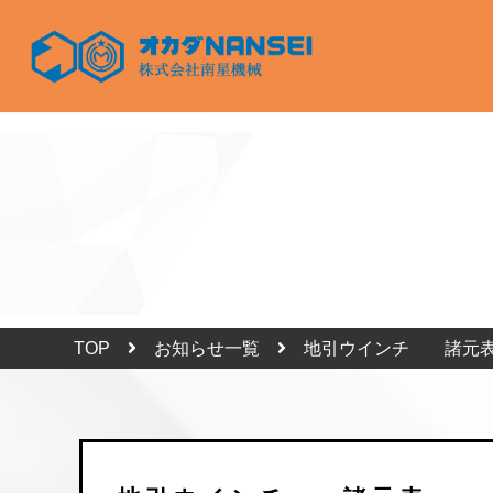
TOP
お知らせ一覧
地引ウインチ 諸元表 （VO