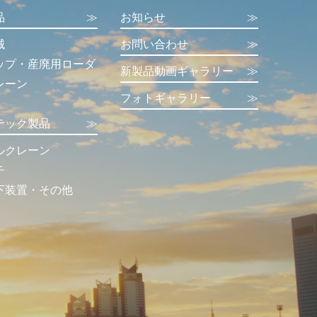
品
≫
お知らせ
≫
械
お問い合わせ
≫
ップ・産廃用ローダ
新製品動画ギャラリー
≫
レーン
フォトギャラリー
≫
テック製品
≫
ルクレーン
チ
下装置・その他