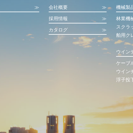
≫
会社概要
≫
機械製
採用情報
≫
林業機
スクラ
カタログ
≫
舶用ク
ウイン
ケーブ
ウイン
浮子投