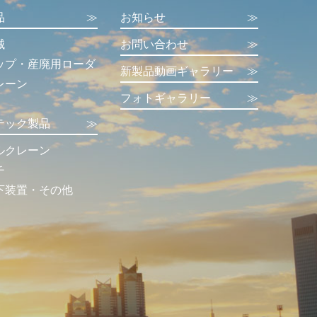
品
≫
お知らせ
≫
械
お問い合わせ
≫
ップ・産廃用ローダ
新製品動画ギャラリー
≫
レーン
フォトギャラリー
≫
テック製品
≫
ルクレーン
チ
下装置・その他