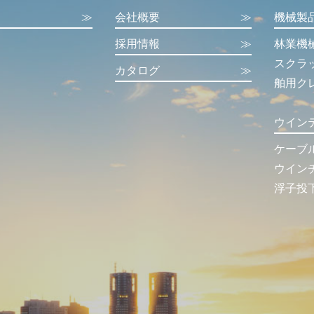
≫
会社概要
≫
機械製
採用情報
≫
林業機
スクラ
カタログ
≫
舶用ク
ウイン
ケーブ
ウイン
浮子投