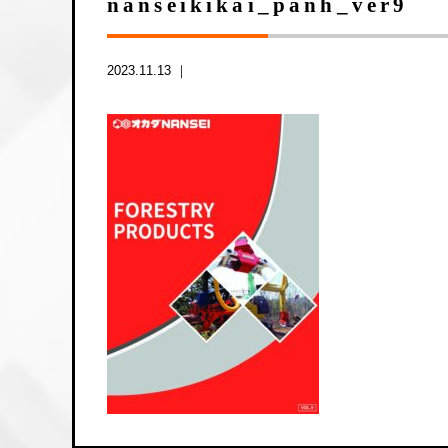
nanseikikai_panh_ver9
2023.11.13 ｜