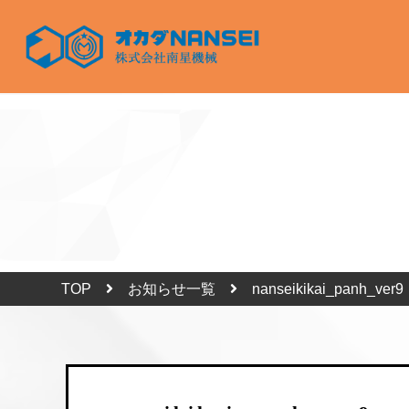
TOP
お知らせ一覧
nanseikikai_panh_ver9