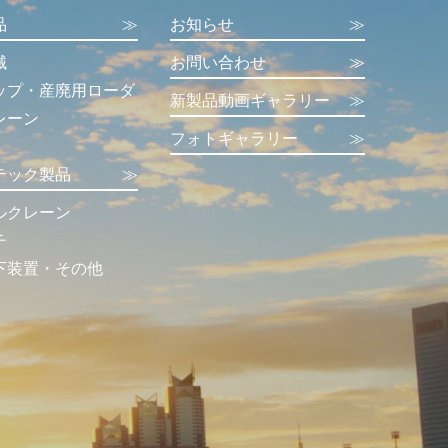
品
≫
お知らせ
≫
械
お問い合わせ
≫
ップ・産廃用ローダ
新製品動画ギャラリー
≫
レーン
フォトギャラリー
≫
テック製品
≫
ルクレーン
チ
下装置・その他