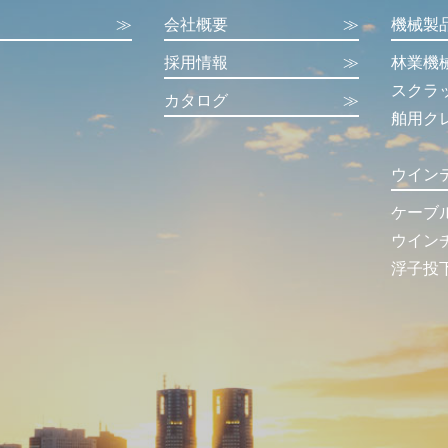
≫
会社概要
≫
機械製
採用情報
≫
林業機
スクラ
カタログ
≫
舶用ク
ウイン
ケーブ
ウイン
浮子投