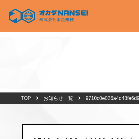
TOP
お知らせ一覧
9710c0e026a4d48fe6d