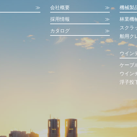
≫
会社概要
≫
機械製
採用情報
≫
林業機
スクラ
カタログ
≫
舶用ク
ウイン
ケーブ
ウイン
浮子投