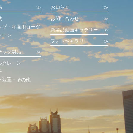
品
≫
お知らせ
≫
械
お問い合わせ
≫
ップ・産廃用ローダ
新製品動画ギャラリー
≫
レーン
フォトギャラリー
≫
テック製品
≫
ルクレーン
チ
下装置・その他