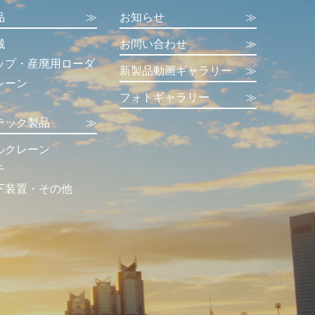
品
≫
お知らせ
≫
械
お問い合わせ
≫
ップ・産廃用ローダ
新製品動画ギャラリー
≫
レーン
フォトギャラリー
≫
テック製品
≫
ルクレーン
チ
下装置・その他