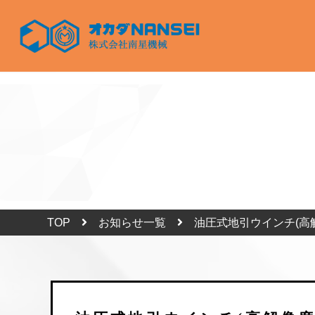
TOP
お知らせ一覧
油圧式地引ウインチ(高