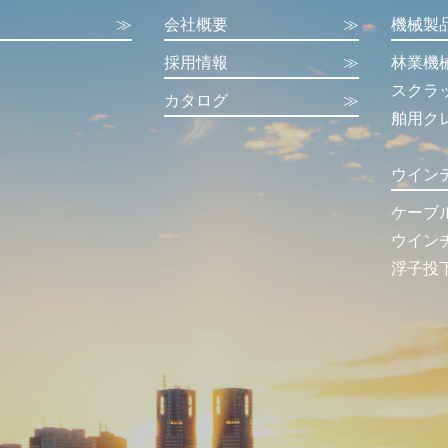
≫
会社概要
≫
機械製
採用情報
≫
林業機
スクラ
カタログ
≫
舶用ク
ウイン
ケーブ
ウイン
浮子投